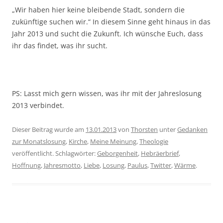
„Wir haben hier keine bleibende Stadt, sondern die
zukünftige suchen wir.“ In diesem Sinne geht hinaus in das
Jahr 2013 und sucht die Zukunft. Ich wünsche Euch, dass
ihr das findet, was ihr sucht.
PS: Lasst mich gern wissen, was ihr mit der Jahreslosung
2013 verbindet.
Dieser Beitrag wurde am
13.01.2013
von
Thorsten
unter
Gedanken
zur Monatslosung
,
Kirche
,
Meine Meinung
,
Theologie
veröffentlicht. Schlagwörter:
Geborgenheit
,
Hebräerbrief
,
Hoffnung
,
Jahresmotto
,
Liebe
,
Losung
,
Paulus
,
Twitter
,
Wärme
.