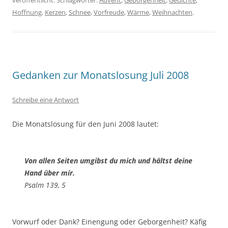
veröffentlicht. Schlagwörter:
Advent
,
Geborgenheit
,
Gedichte
,
Hoffnung
,
Kerzen
,
Schnee
,
Vorfreude
,
Wärme
,
Weihnachten
.
Gedanken zur Monatslosung Juli 2008
Schreibe eine Antwort
Die Monatslosung für den Juni 2008 lautet:
Von allen Seiten umgibst du mich und hältst deine
Hand über mir.
Psalm 139, 5
Vorwurf oder Dank? Einengung oder Geborgenheit? Käfig