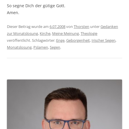
So segne Dich der gütige Gott.
Amen.
Dieser Beitrag wurde am
6.07.2008
von
Thorsten
unter
Gedanken
zur Monatslosung
,
Kirche
,
Meine Meinung
,
Theologie
veröffentlicht. Schlagwörter:
Enge
,
Geborgenheit
,
Irischer Segen
,
Monatslosung
,
Pslamen
,
Segen
.