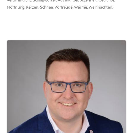
veröffentlicht. Schlagwörter:
Advent
,
Geborgenheit
,
Gedichte
,
Hoffnung
,
Kerzen
,
Schnee
,
Vorfreude
,
Wärme
,
Weihnachten
.