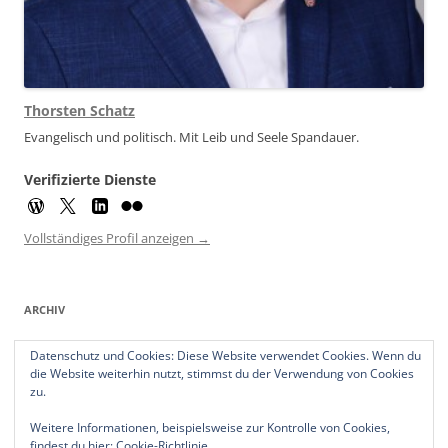
Thorsten Schatz
Evangelisch und politisch. Mit Leib und Seele Spandauer.
Verifizierte Dienste
Vollständiges Profil anzeigen →
ARCHIV
Archiv
Datenschutz und Cookies: Diese Website verwendet Cookies. Wenn du
die Website weiterhin nutzt, stimmst du der Verwendung von Cookies
zu.
Weitere Informationen, beispielsweise zur Kontrolle von Cookies,
findest du hier:
Cookie-Richtlinie