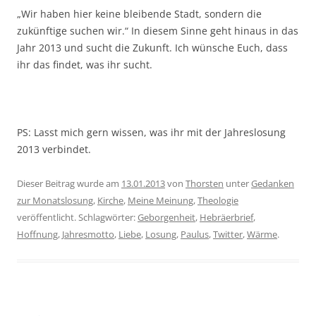
„Wir haben hier keine bleibende Stadt, sondern die
zukünftige suchen wir.“ In diesem Sinne geht hinaus in das
Jahr 2013 und sucht die Zukunft. Ich wünsche Euch, dass
ihr das findet, was ihr sucht.
PS: Lasst mich gern wissen, was ihr mit der Jahreslosung
2013 verbindet.
Dieser Beitrag wurde am
13.01.2013
von
Thorsten
unter
Gedanken
zur Monatslosung
,
Kirche
,
Meine Meinung
,
Theologie
veröffentlicht. Schlagwörter:
Geborgenheit
,
Hebräerbrief
,
Hoffnung
,
Jahresmotto
,
Liebe
,
Losung
,
Paulus
,
Twitter
,
Wärme
.