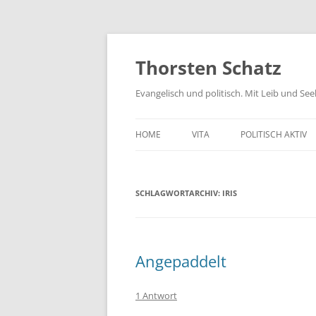
Zum
Inhalt
springen
Thorsten Schatz
Evangelisch und politisch. Mit Leib und Se
HOME
VITA
POLITISCH AKTIV
ARCHIV
NEUES AUS DEM 
SCHLAGWORTARCHIV:
IRIS
SCHRIFTLICHE AN
PRESSEMITTEILUN
AKTIV GEGEN GIF
Angepaddelt
1 Antwort