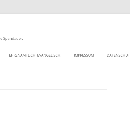
ele Spandauer.
EHRENAMTLICH. EVANGELISCH.
IMPRESSUM
DATENSCHUT
RATHAUS
FRAGEN
GEN
TKÖDER