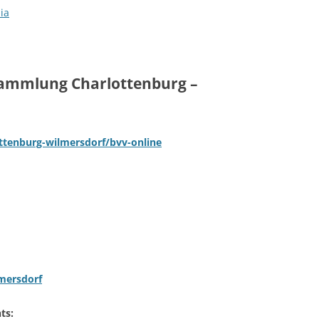
ia
ammlung Charlottenburg –
ttenburg-wilmersdorf/bvv-online
mersdorf
ts: