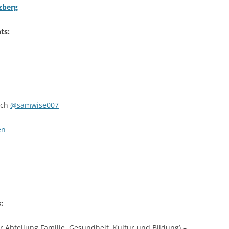
zberg
ts:
uch
@samwise007
en
:
 Abteilung Familie, Gesundheit, Kultur und Bildung) –