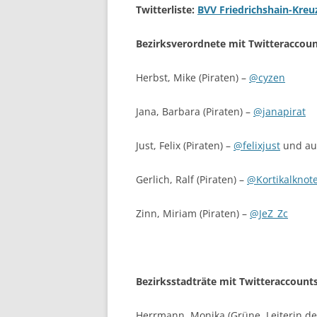
Twitterliste:
BVV Friedrichshain-Kreu
Bezirksverordnete mit Twitteraccoun
Herbst, Mike (Piraten) –
@cyzen
Jana, Barbara (Piraten) –
@janapirat
Just, Felix (Piraten) –
@felixjust
und a
Gerlich, Ralf (Piraten) –
@Kortikalknot
Zinn, Miriam (Piraten) –
@JeZ_Zc
Bezirksstadträte mit Twitteraccounts
Herrmann, Monika (Grüne, Leiterin der