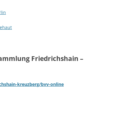
lin
ehaut
ammlung Friedrichshain –
ichshain-kreuzberg/bvv-online