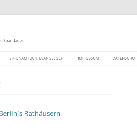
ele Spandauer.
EHRENAMTLICH. EVANGELISCH.
IMPRESSUM
DATENSCHUT
RATHAUS
F
FRAGEN
GEN
TKÖDER
Berlin´s Rathäusern