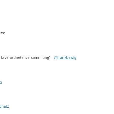
ts:
zirksverordnetenversammlung) –
@frankbewig
es
chatz