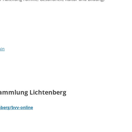
ain
sammlung Lichtenberg
nberg/bvv-online