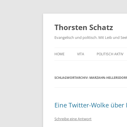
Zum
Inhalt
springen
Thorsten Schatz
Evangelisch und politisch. Mit Leib und Se
HOME
VITA
POLITISCH AKTIV
ARCHIV
NEUES AUS DEM 
SCHLAGWORTARCHIV:
MARZAHN-HELLERSDOR
SCHRIFTLICHE AN
PRESSEMITTEILUN
AKTIV GEGEN GIF
Eine Twitter-Wolke über 
Schreibe eine Antwort