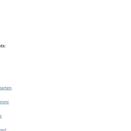
ts:
garten
mmi
e
zerl