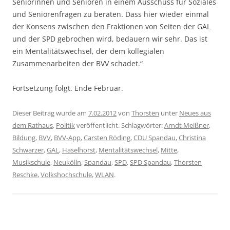
Seniorinnen und Senioren in einem Ausschuss für Soziales
und Seniorenfragen zu beraten. Dass hier wieder einmal
der Konsens zwischen den Fraktionen von Seiten der GAL
und der SPD gebrochen wird, bedauern wir sehr. Das ist
ein Mentalitätswechsel, der dem kollegialen
Zusammenarbeiten der BVV schadet.“
Fortsetzung folgt. Ende Februar.
Dieser Beitrag wurde am
7.02.2012
von
Thorsten
unter
Neues aus
dem Rathaus
,
Politik
veröffentlicht. Schlagwörter:
Arndt Meißner
,
Bildung
,
BVV
,
BVV-App
,
Carsten Röding
,
CDU Spandau
,
Christina
Schwarzer
,
GAL
,
Haselhorst
,
Mentalitätswechsel
,
Mitte
,
Musikschule
,
Neukölln
,
Spandau
,
SPD
,
SPD Spandau
,
Thorsten
Reschke
,
Volkshochschule
,
WLAN
.