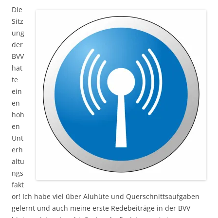
Die
Sitz
ung
der
BVV
hat
te
ein
en
hoh
en
Unt
erh
altu
ngs
fakt
or! Ich habe viel über Aluhüte und Querschnittsaufgaben
gelernt und auch meine erste Redebeiträge in der BVV