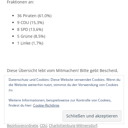
Fraktionen an:
36 Piraten (61,0%)
9 CDU (15,3%)
8 SPD (13,6%)
5 Grüne (8,5%)
1 Linke (1,7%)
Diese Übersicht lebt vom Mitmachen! Bitte gebt Bescheid,
wenn ich einen Account übersehen habe.
Datenschutz und Cookies: Diese Website verwendet Cookies. Wenn du
die Website weiterhin nutzt, stimmst du der Verwendung von Cookies
zu.
Danke für Hinweise: @wally44, @MiWind, @TinaSchwarzer,
@fhatti, @thorstenreschke, @micsh0w
Weitere Informationen, beispielsweise zur Kontrolle von Cookies,
findest du hier:
Cookie-Richtlinie
Dieser Beitrag wurde am
1.02.2012
von
Thorsten
unter
Politik
,
PR-
und Öffentlichkeitsarbeit
,
Social Media
veröffentlicht. Schlagwörter:
Bezirksverordnete
,
CDU
,
Charlottenburg-Wilmersdorf
,