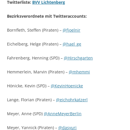
Twitterliste:
BVV Lichtenberg
Bezirksverordnete mit Twitteraccounts:
Bornfleth, Steffen (Piraten) –
@fjoelnir
Eichelberg, Helge (Piraten) –
@hael_ge
Fahrenberg, Henning (SPD) –
@Hirschgarten
Hemmerlein, Marvin (Piraten) –
@mhemmi
Hönicke, Kevin (SPD) –
@KevinHoenicke
Lange, Florian (Piraten) –
@eichohrkatzerl
Meyer, Anne (SPD)
@AnneMeyerBerlin
Meyer, Yannick (Piraten) –
@
dasyuri