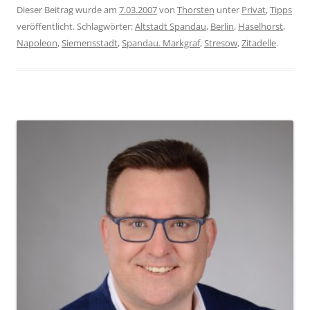
Dieser Beitrag wurde am
7.03.2007
von
Thorsten
unter
Privat
,
Tipps
veröffentlicht. Schlagwörter:
Altstadt Spandau
,
Berlin
,
Haselhorst
,
Napoleon
,
Siemensstadt
,
Spandau. Markgraf
,
Stresow
,
Zitadelle
.