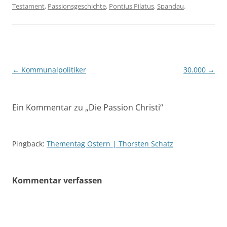
Testament
,
Passionsgeschichte
,
Pontius Pilatus
,
Spandau
.
Beitragsnavigation
←
Kommunalpolitiker
30.000
→
Ein Kommentar zu „
Die Passion Christi
“
Pingback:
Thementag Ostern | Thorsten Schatz
Kommentar verfassen