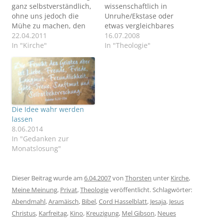
ganz selbstverständlich,
wissenschaftlich in
ohne uns jedoch die
Unruhe/Ekstase oder
Mühe zu machen, den
etwas vergleichbares
Sinn der Worte oder der
22.04.2011
versetzt, dann ist
16.07.2008
Feiertage tatsächlich zu
In "Kirche"
entweder die Zeitreise
In "Theologie"
hinterfragen. Warum
erfunden oder neue
bitte heißt der
ältere Bibelfragmente
Donnerstag vor Ostern
gefunden oder wieder
nun Gründonnerstag
einmal eine Inschrift
und warum der Tag
gefunden. Letzteres ist
danach Karfreitag?
gerade wieder einmal
Die Idee wahr werden
Reicht es nicht zu
geschehen. Hat man
lassen
wissen, dass zumindest
doch tatsächlich (...)
8.06.2014
der Karfreitag ein…
einen Stein gefunden,
In "Gedanken zur
auf der eine Inschrift mit
Monatslosung"
Tinte (!)…
Dieser Beitrag wurde am
6.04.2007
von
Thorsten
unter
Kirche
,
Meine Meinung
,
Privat
,
Theologie
veröffentlicht. Schlagwörter:
Abendmahl
,
Aramäisch
,
Bibel
,
Cord Hasselblatt
,
Jesaja
,
Jesus
Christus
,
Karfreitag
,
Kino
,
Kreuzigung
,
Mel Gibson
,
Neues