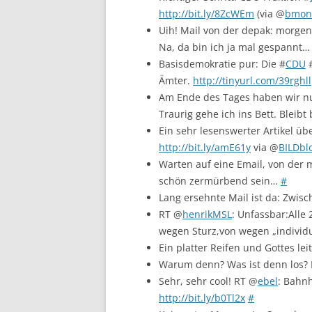
http://bit.ly/8ZcWEm
(via @
bmonl
Uih! Mail von der depak: morge
Na, da bin ich ja mal gespannt…
Basisdemokratie pur: Die #
CDU
#
Ämter.
http://tinyurl.com/39rghll
Am Ende des Tages haben wir nu
Traurig gehe ich ins Bett. Bleibt
Ein sehr lesenswerter Artikel ü
http://bit.ly/amE61y
via @
BILDbl
Warten auf eine Email, von der
schön zermürbend sein…
#
Lang ersehnte Mail ist da: Zwis
RT @
henrikMSL
: Unfassbar:Alle
wegen Sturz,von wegen „individu
Ein platter Reifen und Gottes le
Warum denn? Was ist denn los?
Sehr, sehr cool! RT @
ebel
: Bahnh
http://bit.ly/b0Tl2x
#