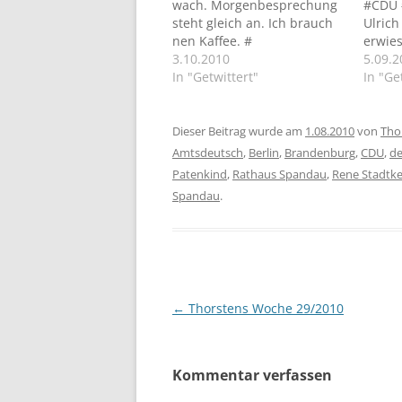
wach. Morgenbesprechung
#CDU 
steht gleich an. Ich brauch
Ulrich
nen Kaffee. #
erwies
Bürobesprechung. (@
3.10.2010
Büro. 
5.09.2
Rathaus Spandau)
In "Getwittert"
vorber
In "Ge
http://4sq.com/aU2WN0 #
wiede
Nehme an der Einführung
die P
von Pfarrerin Sabine Beuter
meines
Dieser Beitrag wurde am
1.08.2010
von
Tho
in die Berufspfarrstelle im
Aktivi
Amtsdeutsch
,
Berlin
,
Brandenburg
,
CDU
,
d
Haus Kreisau teil. Gott
Facebo
Patenkind
,
Rathaus Spandau
,
Rene Stadtke
segne ihren Dienst. # Da
Trepp
Spandau
.
kommt was auf die Bezirke
Stadtg
zu...!…
Ausge
vollzi
Beitragsnavigation
←
Thorstens Woche 29/2010
Kommentar verfassen