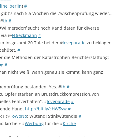
ine_berlin
)
#
n gibt´s nach 5,5 Wochen die Zwischenprüfung wieder…
 #
fb
#
Wilmersdorf sucht noch Kandidaten für diverse
via @
FDieckmann
#
n insgesamt 20 Tote bei der #
loveparade
zu beklagen.
 behütet.
#
ber die Methoden der Katastrophen-Berichterstattung:
og
#
 man nicht weiß, wann genau sie kommt, kann ganz
chenprüfung bestanden. Yes. #
fb
#
 20 Opfer starben an Brustdruckkompression.Von
elles Fehlverhalten“. #
loveparade
#
itende Hand.
http://bit.ly/cHW5vw
#
 RT @
ToWoNo
: Wütend! Stinkwütend!!!
#
ofkirche » #
Werbung
für die #
Kirche