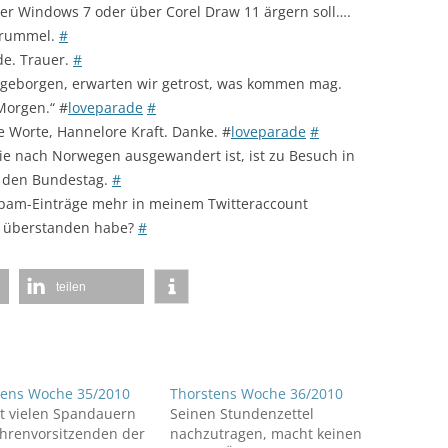
er Windows 7 oder über Corel Draw 11 ärgern soll….
Grummel.
#
de. Trauer.
#
geborgen, erwarten wir getrost, was kommen mag.
Morgen.“ #
loveparade
#
 Worte, Hannelore Kraft. Danke. #
loveparade
#
ie nach Norwegen ausgewandert ist, ist zu Besuch in
ch den Bundestag.
#
Spam-Einträge mehr in meinem Twitteraccount
e überstanden habe?
#
teilen
tens Woche 35/2010
Thorstens Woche 36/2010
t vielen Spandauern
Seinen Stundenzettel
hrenvorsitzenden der
nachzutragen, macht keinen