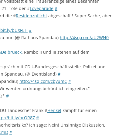
r Volksblatt eine Traueranzeige eines Bekannten
21. Tote der #
Loveparade
#
rd die #
Residenzpflicht
abgeschafft! Super Sache, aber
/bit.ly/bUXFEH
#
au nun (@ Rathaus Spandau)
http://4sq.com/aU2WN0
nDelbrueck
. Rambo II und III stehen auf dem
espräch mit CDU-Bundesgeschäftsstelle, Polizei und
in Spandau. (@ Eventisland)
#
 Spandau)
http://4sq.com/cbyumC
#
„Wir werden ordnungsbehördlich eingreifen.“
fz*
#
 CDU-Landeschef Frank #
Henkel
kämpft für einen
tp://bit.ly/brOR87
#
rheitsrisiko? Ich sage: Nein! Unsinnige Diskussion,
VCmD
#