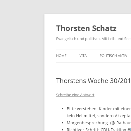
Zum
Inhalt
springen
Thorsten Schatz
Evangelisch und politisch. Mit Leib und Se
HOME
VITA
POLITISCH AKTIV
ARCHIV
NEUES AUS DEM 
Thorstens Woche 30/20
SCHRIFTLICHE AN
PRESSEMITTEILUN
Schreibe eine Antwort
AKTIV GEGEN GIF
Bitte verstehen: Kinder mit ein
kein Heilmittel, sondern Akzept
Morgenbesprechung. (@ Rathau
Richtiger Schritt: CDU-Fraktion #