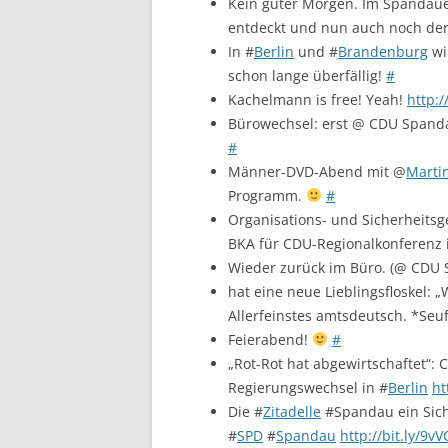
Kein guter Morgen. Im Spandaue
entdeckt und nun auch noch der 
In #
Berlin
und #
Brandenburg
wi
schon lange überfällig!
#
Kachelmann is free! Yeah!
http:/
Bürowechsel: erst @ CDU Spand
#
Männer-DVD-Abend mit @
Marti
Programm.
#
Organisations- und Sicherheitsg
BKA für CDU-Regionalkonferenz 
Wieder zurück im Büro. (@ CDU
hat eine neue Lieblingsfloskel: 
Allerfeinstes amtsdeutsch. *Seu
Feierabend!
#
„Rot-Rot hat abgewirtschaftet“:
Regierungswechsel in #
Berlin
ht
Die #
Zitadelle
#Spandau ein Siche
#
SPD
#
Spandau
http://bit.ly/9v