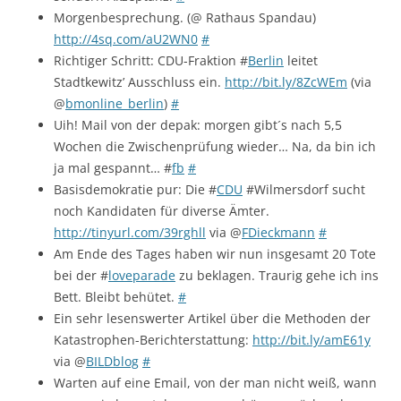
Morgenbesprechung. (@ Rathaus Spandau)
http://4sq.com/aU2WN0
#
Richtiger Schritt: CDU-Fraktion #
Berlin
leitet
Stadtkewitz’ Ausschluss ein.
http://bit.ly/8ZcWEm
(via
@
bmonline_berlin
)
#
Uih! Mail von der depak: morgen gibt´s nach 5,5
Wochen die Zwischenprüfung wieder… Na, da bin ich
ja mal gespannt… #
fb
#
Basisdemokratie pur: Die #
CDU
#Wilmersdorf sucht
noch Kandidaten für diverse Ämter.
http://tinyurl.com/39rghll
via @
FDieckmann
#
Am Ende des Tages haben wir nun insgesamt 20 Tote
bei der #
loveparade
zu beklagen. Traurig gehe ich ins
Bett. Bleibt behütet.
#
Ein sehr lesenswerter Artikel über die Methoden der
Katastrophen-Berichterstattung:
http://bit.ly/amE61y
via @
BILDblog
#
Warten auf eine Email, von der man nicht weiß, wann