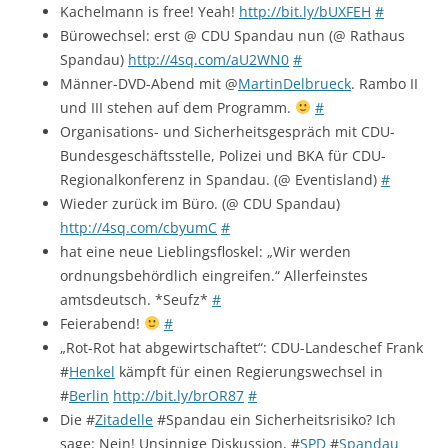
Kachelmann is free! Yeah!
http://bit.ly/bUXFEH
#
Bürowechsel: erst @ CDU Spandau nun (@ Rathaus
Spandau)
http://4sq.com/aU2WN0
#
Männer-DVD-Abend mit @
MartinDelbrueck
. Rambo II
und III stehen auf dem Programm.
#
Organisations- und Sicherheitsgespräch mit CDU-
Bundesgeschäftsstelle, Polizei und BKA für CDU-
Regionalkonferenz in Spandau. (@ Eventisland)
#
Wieder zurück im Büro. (@ CDU Spandau)
http://4sq.com/cbyumC
#
hat eine neue Lieblingsfloskel: „Wir werden
ordnungsbehördlich eingreifen.“ Allerfeinstes
amtsdeutsch. *Seufz*
#
Feierabend!
#
„Rot-Rot hat abgewirtschaftet“: CDU-Landeschef Frank
#
Henkel
kämpft für einen Regierungswechsel in
#
Berlin
http://bit.ly/brOR87
#
Die #
Zitadelle
#Spandau ein Sicherheitsrisiko? Ich
sage: Nein! Unsinnige Diskussion, #
SPD
#
Spandau