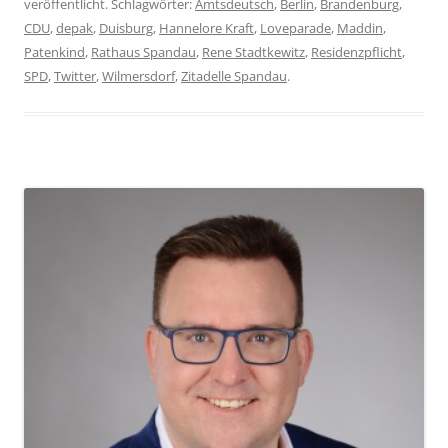
veröffentlicht. Schlagwörter:
Amtsdeutsch
,
Berlin
,
Brandenburg
,
CDU
,
depak
,
Duisburg
,
Hannelore Kraft
,
Loveparade
,
Maddin
,
Patenkind
,
Rathaus Spandau
,
Rene Stadtkewitz
,
Residenzpflicht
,
SPD
,
Twitter
,
Wilmersdorf
,
Zitadelle Spandau
.