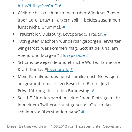
http://bit.ly/9vVCmD
#
Weiß nicht, ob ich mich mehr über Windows 7 oder
über Corel Draw 11 ärgern soll…. beides zusammen
funzt nicht. Grummel.
#
Trauerfeier. Duisburg. Loveparade. Trauer.
#
„Von guten Mächten wunderbar geborgen, erwarten
wir getrost, was kommen mag. Gott ist bei uns, am
Abend und Morgen.“ #
loveparade
#
Schöne, bewegende und ehrliche Worte, Hannelore
Kraft. Danke. #
loveparade
#
Mein Patenkind, das nebst Familie nach Norwegen
ausgewandert ist, ist zu Besuch in Berlin. Jetzt
Privatführung durch den Bundestag.
#
Seit 1,5 Stunden werden keine Spam-Einträge mehr
in meinem Twitteraccount gepostet. Ob ich das
schlimmste überstanden habe?
#
Dieser Beitrag wurde am
1.08.2010
von
Thorsten
unter
Getwittert