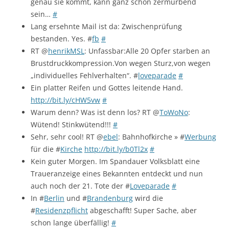
genau sie kommt, kann ganz schön zermürbend
sein…
#
Lang ersehnte Mail ist da: Zwischenprüfung
bestanden. Yes. #
fb
#
RT @
henrikMSL
: Unfassbar:Alle 20 Opfer starben an
Brustdruckkompression.Von wegen Sturz,von wegen
„individuelles Fehlverhalten“. #
loveparade
#
Ein platter Reifen und Gottes leitende Hand.
http://bit.ly/cHW5vw
#
Warum denn? Was ist denn los? RT @
ToWoNo
:
Wütend! Stinkwütend!!!
#
Sehr, sehr cool! RT @
ebel
: Bahnhofkirche » #
Werbung
für die #
Kirche
http://bit.ly/b0Tl2x
#
Kein guter Morgen. Im Spandauer Volksblatt eine
Traueranzeige eines Bekannten entdeckt und nun
auch noch der 21. Tote der #
Loveparade
#
In #
Berlin
und #
Brandenburg
wird die
#
Residenzpflicht
abgeschafft! Super Sache, aber
schon lange überfällig!
#