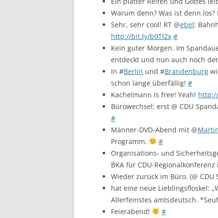
Ein platter Reifen und Gottes le
Warum denn? Was ist denn los?
Sehr, sehr cool! RT @
ebel
: Bahnh
http://bit.ly/b0Tl2x
#
Kein guter Morgen. Im Spandaue
entdeckt und nun auch noch der 
In #
Berlin
und #
Brandenburg
wi
schon lange überfällig!
#
Kachelmann is free! Yeah!
http:/
Bürowechsel: erst @ CDU Spand
#
Männer-DVD-Abend mit @
Marti
Programm.
#
Organisations- und Sicherheitsg
BKA für CDU-Regionalkonferenz 
Wieder zurück im Büro. (@ CDU
hat eine neue Lieblingsfloskel: 
Allerfeinstes amtsdeutsch. *Seu
Feierabend!
#