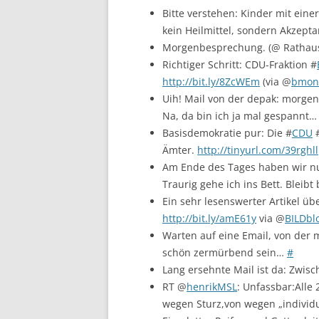
Bitte verstehen: Kinder mit ein
kein Heilmittel, sondern Akzept
Morgenbesprechung. (@ Rathau
Richtiger Schritt: CDU-Fraktion #
http://bit.ly/8ZcWEm
(via @
bmonl
Uih! Mail von der depak: morge
Na, da bin ich ja mal gespannt…
Basisdemokratie pur: Die #
CDU
#
Ämter.
http://tinyurl.com/39rghll
Am Ende des Tages haben wir nu
Traurig gehe ich ins Bett. Bleibt
Ein sehr lesenswerter Artikel ü
http://bit.ly/amE61y
via @
BILDbl
Warten auf eine Email, von der
schön zermürbend sein…
#
Lang ersehnte Mail ist da: Zwis
RT @
henrikMSL
: Unfassbar:Alle
wegen Sturz,von wegen „individu