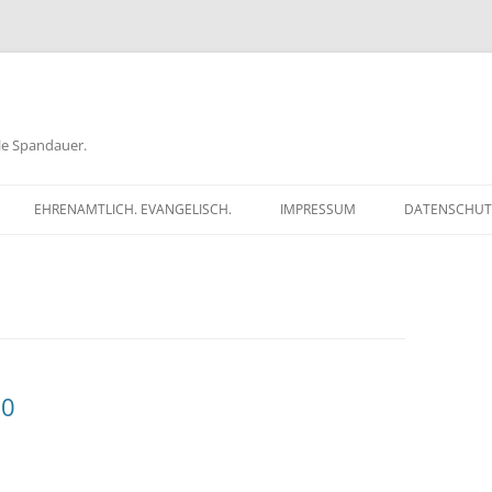
ele Spandauer.
EHRENAMTLICH. EVANGELISCH.
IMPRESSUM
DATENSCHUT
RATHAUS
FRAGEN
GEN
TKÖDER
10