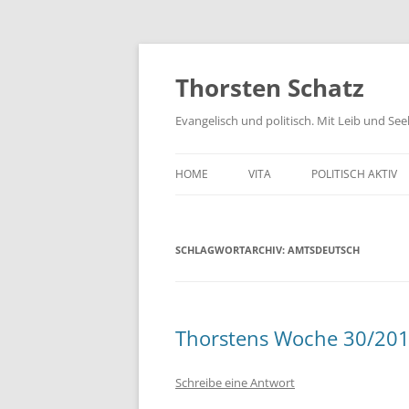
Zum
Inhalt
springen
Thorsten Schatz
Evangelisch und politisch. Mit Leib und Se
HOME
VITA
POLITISCH AKTIV
ARCHIV
NEUES AUS DEM 
SCHLAGWORTARCHIV:
AMTSDEUTSCH
SCHRIFTLICHE AN
PRESSEMITTEILUN
AKTIV GEGEN GIF
Thorstens Woche 30/20
Schreibe eine Antwort