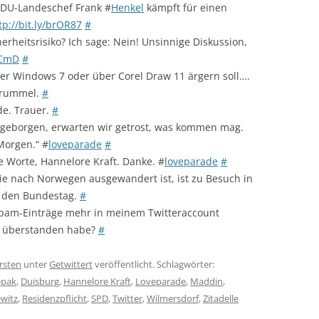
 CDU-Landeschef Frank #
Henkel
kämpft für einen
tp://bit.ly/brOR87
#
rheitsrisiko? Ich sage: Nein! Unsinnige Diskussion,
VCmD
#
er Windows 7 oder über Corel Draw 11 ärgern soll….
Grummel.
#
de. Trauer.
#
geborgen, erwarten wir getrost, was kommen mag.
Morgen.“ #
loveparade
#
 Worte, Hannelore Kraft. Danke. #
loveparade
#
ie nach Norwegen ausgewandert ist, ist zu Besuch in
ch den Bundestag.
#
Spam-Einträge mehr in meinem Twitteraccount
e überstanden habe?
#
rsten
unter
Getwittert
veröffentlicht. Schlagwörter:
epak
,
Duisburg
,
Hannelore Kraft
,
Loveparade
,
Maddin
,
witz
,
Residenzpflicht
,
SPD
,
Twitter
,
Wilmersdorf
,
Zitadelle