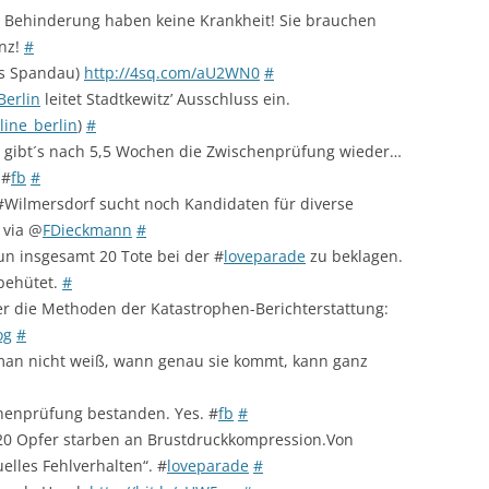
er Behinderung haben keine Krankheit! Sie brauchen
anz!
#
s Spandau)
http://4sq.com/aU2WN0
#
Berlin
leitet Stadtkewitz’ Ausschluss ein.
ine_berlin
)
#
n gibt´s nach 5,5 Wochen die Zwischenprüfung wieder…
 #
fb
#
Wilmersdorf sucht noch Kandidaten für diverse
via @
FDieckmann
#
n insgesamt 20 Tote bei der #
loveparade
zu beklagen.
 behütet.
#
ber die Methoden der Katastrophen-Berichterstattung:
og
#
 man nicht weiß, wann genau sie kommt, kann ganz
chenprüfung bestanden. Yes. #
fb
#
 20 Opfer starben an Brustdruckkompression.Von
elles Fehlverhalten“. #
loveparade
#