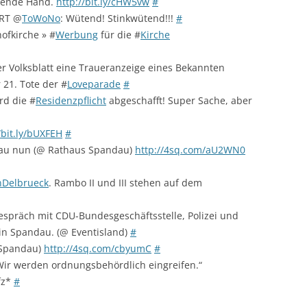
itende Hand.
http://bit.ly/cHW5vw
#
 RT @
ToWoNo
: Wütend! Stinkwütend!!!
#
ofkirche » #
Werbung
für die #
Kirche
r Volksblatt eine Traueranzeige eines Bekannten
21. Tote der #
Loveparade
#
rd die #
Residenzpflicht
abgeschafft! Super Sache, aber
/bit.ly/bUXFEH
#
au nun (@ Rathaus Spandau)
http://4sq.com/aU2WN0
nDelbrueck
. Rambo II und III stehen auf dem
espräch mit CDU-Bundesgeschäftsstelle, Polizei und
in Spandau. (@ Eventisland)
#
 Spandau)
http://4sq.com/cbyumC
#
„Wir werden ordnungsbehördlich eingreifen.“
fz*
#