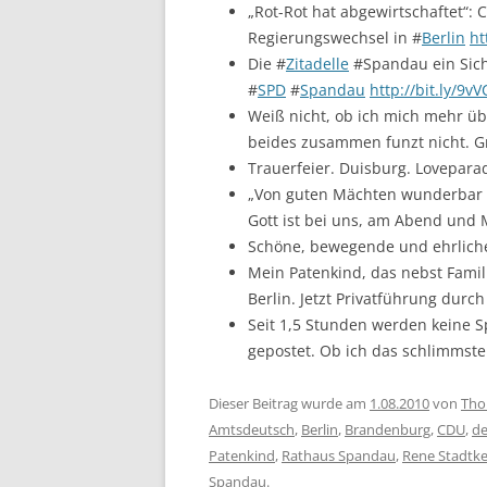
„Rot-Rot hat abgewirtschaftet“:
Regierungswechsel in #
Berlin
ht
Die #
Zitadelle
#Spandau ein Siche
#
SPD
#
Spandau
http://bit.ly/9v
Weiß nicht, ob ich mich mehr üb
beides zusammen funzt nicht. 
Trauerfeier. Duisburg. Lovepara
„Von guten Mächten wunderbar 
Gott ist bei uns, am Abend und 
Schöne, bewegende und ehrliche
Mein Patenkind, das nebst Famil
Berlin. Jetzt Privatführung dur
Seit 1,5 Stunden werden keine 
gepostet. Ob ich das schlimmst
Dieser Beitrag wurde am
1.08.2010
von
Tho
Amtsdeutsch
,
Berlin
,
Brandenburg
,
CDU
,
d
Patenkind
,
Rathaus Spandau
,
Rene Stadtke
Spandau
.