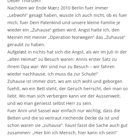
Lieber Thorsten!
Nachdem wir Ende Mærz 2010 Berlin fuer immer
„Lebwohl“ gesagt haben, wusste ich auch nicht, ob es fuer
mich, fuer Dein Patenkind und unsere kleine Familie je
wieder ein „Zuhause“ geben wird. Angst hatte ich, den
Meinen mit meiner „Operation Norwegen“ das „Zuhause“
geraubt zu haben.
Aufgeløst in nichts hat sich die Angst, als wir im Juli in der
„alten Heimat“ zu Besuch waren: Annis erster Satz zu
ihrem Opa war: Wir sind nur zu Besuch – wir fahren
wieder nachhause, ich muss da zur Schule!“
Zuhause ist immer dort, wo am sich wohl und geborgen
fuehlt, wo ein Bett steht, der Geruch herrscht, den man so
liebt. Wo man sich verbergen kann vor der Aussenwelt,
und wo man geniesst selbst Herr zu sein.
Fuer Anni und Sassel war einfach nur wichtig, dass die
Betten und die so vertraut riechende Decke da ist und
schon waren sie „zuhause“. Faust fasst die Sache auch gut
zusammen: „Hier bin ich Mensch, hier kann ich sein!“