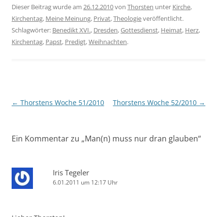
Dieser Beitrag wurde am
26.12.2010
von
Thorsten
unter
Kirche
,
Kirchentag
,
Meine Meinung
,
Privat
,
Theologie
veröffentlicht.
Schlagwörter:
Benedikt XVI.
,
Dresden
,
Gottesdienst
,
Heimat
,
Herz
,
Kirchentag
,
Papst
,
Predigt
,
Weihnachten
.
Beitragsnavigation
←
Thorstens Woche 51/2010
Thorstens Woche 52/2010
→
Ein Kommentar zu „
Man(n) muss nur dran glauben
“
Iris Tegeler
6.01.2011 um 12:17 Uhr