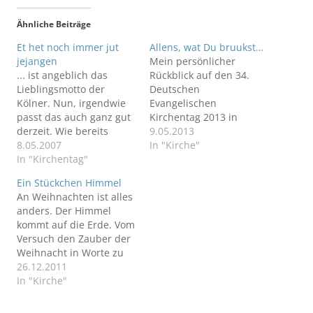
Ähnliche Beiträge
Et het noch immer jut
Allens, wat Du bruukst…
jejangen
Mein persönlicher
... ist angeblich das
Rückblick auf den 34.
Lieblingsmotto der
Deutschen
Kölner. Nun, irgendwie
Evangelischen
passt das auch ganz gut
Kirchentag 2013 in
derzeit. Wie bereits
Hamburg.
9.05.2013
geschrieben, war ich am
8.05.2007
In "Kirche"
vergangenen
In "Kirchentag"
Wochenende in Köln zur
Ein Stückchen Himmel
Vorbereitung des 31.
An Weihnachten ist alles
Deutschen
anders. Der Himmel
Evangelischen
kommt auf die Erde. Vom
Kirchentages! Los ging es
Versuch den Zauber der
am Hauptbahnhof mit
Weihnacht in Worte zu
dem ICE. Köln ist eine
fassen.
26.12.2011
tolle Stadt! Insbesondere
In "Kirche"
der Kölner Dom ist…