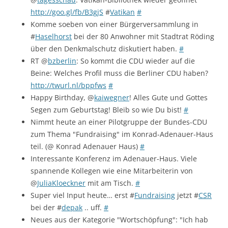
http://goo.gl/fb/B3gjS
#
Vatikan
#
Komme soeben von einer Bürgerversammlung in
#
Haselhorst
bei der 80 Anwohner mit Stadtrat Röding
über den Denkmalschutz diskutiert haben.
#
RT @
bzberlin
: So kommt die CDU wieder auf die
Beine: Welches Profil muss die Berliner CDU haben?
http://twurl.nl/bppfws
#
Happy Birthday, @
kaiwegner
! Alles Gute und Gottes
Segen zum Geburtstag! Bleib so wie Du bist!
#
Nimmt heute an einer Pilotgruppe der Bundes-CDU
zum Thema "Fundraising" im Konrad-Adenauer-Haus
teil. (@ Konrad Adenauer Haus)
#
Interessante Konferenz im Adenauer-Haus. Viele
spannende Kollegen wie eine Mitarbeiterin von
@
JuliaKloeckner
mit am Tisch.
#
Super viel Input heute… erst #
Fundraising
jetzt #
CSR
bei der #
depak
.. uff.
#
Neues aus der Kategorie "Wortschöpfung": "Ich hab