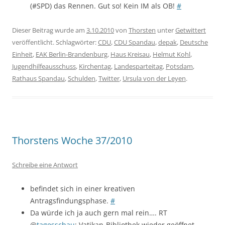
(#SPD) das Rennen. Gut so! Kein IM als OB!
#
Dieser Beitrag wurde am
3.10.2010
von
Thorsten
unter
Getwittert
veröffentlicht. Schlagwörter:
CDU
,
CDU Spandau
,
depak
,
Deutsche
Einheit
,
EAK Berlin-Brandenburg
,
Haus Kreisau
,
Helmut Kohl
,
Jugendhilfeausschuss
,
Kirchentag
,
Landesparteitag
,
Potsdam
,
Rathaus Spandau
,
Schulden
,
Twitter
,
Ursula von der Leyen
.
Thorstens Woche 37/2010
Schreibe eine Antwort
befindet sich in einer kreativen
Antragsfindungsphase.
#
Da würde ich ja auch gern mal rein…. RT
@
tagesschau
: Vatikan-Bibliothek wieder geöffnet