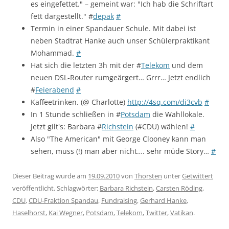
es eingefettet." – gemeint war: "Ich hab die Schriftart
fett dargestellt." #
depak
#
Termin in einer Spandauer Schule. Mit dabei ist
neben Stadtrat Hanke auch unser Schülerpraktikant
Mohammad.
#
Hat sich die letzten 3h mit der #
Telekom
und dem
neuen DSL-Router rumgeärgert… Grrr… Jetzt endlich
#
Feierabend
#
Kaffeetrinken. (@ Charlotte)
http://4sq.com/di3cvb
#
In 1 Stunde schließen in #
Potsdam
die Wahllokale.
Jetzt gilt's: Barbara #
Richstein
(#CDU) wählen!
#
Also "The American" mit George Clooney kann man
sehen, muss (!) man aber nicht…. sehr müde Story…
#
Dieser Beitrag wurde am
19.09.2010
von
Thorsten
unter
Getwittert
veröffentlicht. Schlagwörter:
Barbara Richstein
,
Carsten Röding
,
CDU
,
CDU-Fraktion Spandau
,
Fundraising
,
Gerhard Hanke
,
Haselhorst
,
Kai Wegner
,
Potsdam
,
Telekom
,
Twitter
,
Vatikan
.