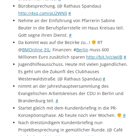
Bürobesprechung. (@ Rathaus Spandau)
http://4sq.com/aU2WN0
#
Nehme an der Einführung von Pfarrerin Sabine
Beuter in die Berufspfarrstelle im Haus Kreisau teil.
Gott segne ihren Dienst.
#
Da kommt was auf die Bezirke zu…!
RT
@
BMOnline_EIL
: Finanzen: #
Berlin
muss 600
Millionen Euro zusätzlich sparen
http://bit.ly/cIwiIB
#
Jugendhilfeausschuss. Heute mit vielen Jugendlichen.
Es geht um die Zukunft des Clubhauses
Westerwaldstraße. (@ Rathaus Spandau)
#
nimmt an der Jahreshauptversammlung des
Evangelischen Arbeitskreises der CDU in Berlin und
Brandenburg teil.
#
Startet gleich mit dem Kundenbriefing in die PR-
Konzeptionsphase. Ab heute noch vier Wochen.
#
Nach dreistündigem Kundenbriefing nun
Projektbesprechung in gemütlicher Runde. (@ Café