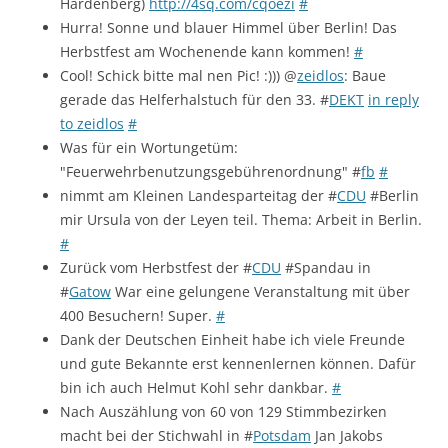
Hardenberg)
http://4sq.com/cqoezi
#
Hurra! Sonne und blauer Himmel über Berlin! Das
Herbstfest am Wochenende kann kommen!
#
Cool! Schick bitte mal nen Pic! :))) @
zeidlos
: Baue
gerade das Helferhalstuch für den 33. #
DEKT
in reply
to zeidlos
#
Was für ein Wortungetüm:
"Feuerwehrbenutzungsgebührenordnung" #
fb
#
nimmt am Kleinen Landesparteitag der #
CDU
#Berlin
mir Ursula von der Leyen teil. Thema: Arbeit in Berlin.
#
Zurück vom Herbstfest der #
CDU
#Spandau in
#
Gatow
War eine gelungene Veranstaltung mit über
400 Besuchern! Super.
#
Dank der Deutschen Einheit habe ich viele Freunde
und gute Bekannte erst kennenlernen können. Dafür
bin ich auch Helmut Kohl sehr dankbar.
#
Nach Auszählung von 60 von 129 Stimmbezirken
macht bei der Stichwahl in #
Potsdam
Jan Jakobs