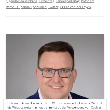
Jugendhilfeausschuss
,
Kirchentag
,
Landesparteitag
,
Potsdam
,
Rathaus Spandau
,
Schulden
,
Twitter
,
Ursula von der Leyen
.
Datenschutz und Cookies: Diese Website verwendet Cookies. Wenn du
die Website weiterhin nutzt, stimmst du der Verwendung von Cookies