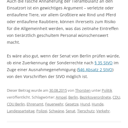
Auch die rasche Annäherung der Tierambulanz an den
Einsatzort ist ein gewichtiges Argument – verletzte oder
entlaufene Tiere, vor allem Großtiere wie Rind und Pferd
oder entlaufene Raubtiere, können ihrerseits zum Risiko
für die Allgemeinheit werden, was das zeitnahe Eintreffen
von tierärztlich geschultem Personal wünschenswert
macht.
Es wäre also gut, wenn der Senat von Berlin prüfen würde,
ob eine Zuerkennung der Sonderrechte nach
§ 35 StVO
im
Zuge einer Ausnahmegenehmigung (
§46 Absatz 2 StVO
)
von den Vorschriften der StVO möglich ist.
Dieser Beitrag wurde am
30.08.2015
von
Thorsten
unter
Politik
veröffentlicht. Schlagwörter:
Ampel
,
Berlin
,
Bezirksverordnete
,
CDU
,
CDU Berlin
,
Ehrenamt
,
Feuerwehr
,
Gesetze
,
Hund
,
Hunde
,
Landesparteitag
,
Polizei
,
Schwäne
,
Senat
,
Tierschutz
,
Verkehr
.