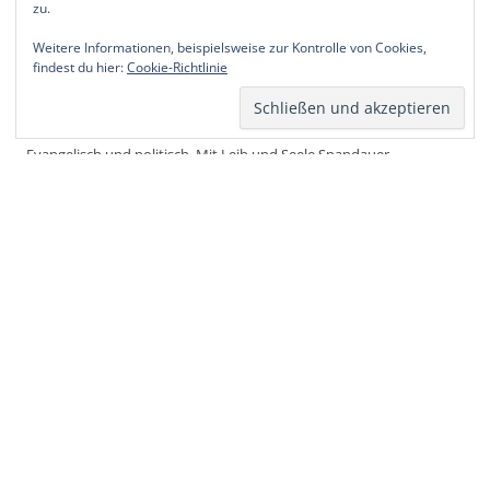
zu.
Weitere Informationen, beispielsweise zur Kontrolle von Cookies,
findest du hier:
Cookie-Richtlinie
Thorsten Schatz
Evangelisch und politisch. Mit Leib und Seele Spandauer.
Verifizierte Dienste
Vollständiges Profil anzeigen →
ARCHIV
Archiv