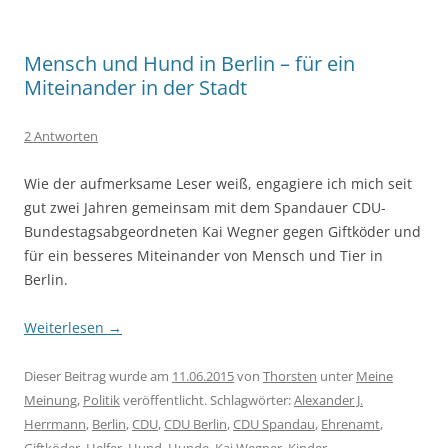
Mensch und Hund in Berlin – für ein
Miteinander in der Stadt
2 Antworten
Wie der aufmerksame Leser weiß, engagiere ich mich seit
gut zwei Jahren gemeinsam mit dem Spandauer CDU-
Bundestagsabgeordneten Kai Wegner gegen Giftköder und
für ein besseres Miteinander von Mensch und Tier in
Berlin.
Weiterlesen
→
Dieser Beitrag wurde am
11.06.2015
von
Thorsten
unter
Meine
Meinung
,
Politik
veröffentlicht. Schlagwörter:
Alexander J.
Herrmann
,
Berlin
,
CDU
,
CDU Berlin
,
CDU Spandau
,
Ehrenamt
,