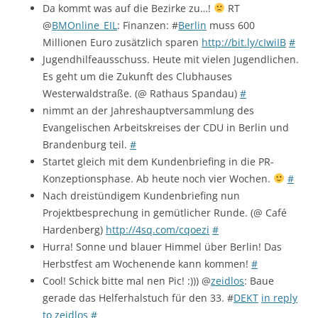
Da kommt was auf die Bezirke zu…!
RT
@
BMOnline_EIL
: Finanzen: #
Berlin
muss 600
Millionen Euro zusätzlich sparen
http://bit.ly/cIwiIB
#
Jugendhilfeausschuss. Heute mit vielen Jugendlichen.
Es geht um die Zukunft des Clubhauses
Westerwaldstraße. (@ Rathaus Spandau)
#
nimmt an der Jahreshauptversammlung des
Evangelischen Arbeitskreises der CDU in Berlin und
Brandenburg teil.
#
Startet gleich mit dem Kundenbriefing in die PR-
Konzeptionsphase. Ab heute noch vier Wochen.
#
Nach dreistündigem Kundenbriefing nun
Projektbesprechung in gemütlicher Runde. (@ Café
Hardenberg)
http://4sq.com/cqoezi
#
Hurra! Sonne und blauer Himmel über Berlin! Das
Herbstfest am Wochenende kann kommen!
#
Cool! Schick bitte mal nen Pic! :))) @
zeidlos
: Baue
gerade das Helferhalstuch für den 33. #
DEKT
in reply
to zeidlos
#