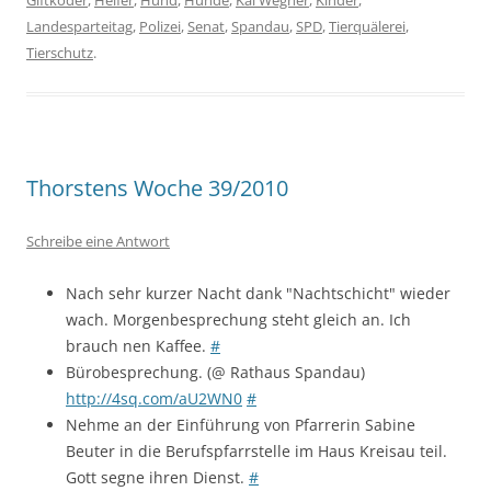
Giftköder
,
Helfer
,
Hund
,
Hunde
,
Kai Wegner
,
Kinder
,
Landesparteitag
,
Polizei
,
Senat
,
Spandau
,
SPD
,
Tierquälerei
,
Tierschutz
.
Thorstens Woche 39/2010
Schreibe eine Antwort
Nach sehr kurzer Nacht dank "Nachtschicht" wieder
wach. Morgenbesprechung steht gleich an. Ich
brauch nen Kaffee.
#
Bürobesprechung. (@ Rathaus Spandau)
http://4sq.com/aU2WN0
#
Nehme an der Einführung von Pfarrerin Sabine
Beuter in die Berufspfarrstelle im Haus Kreisau teil.
Gott segne ihren Dienst.
#