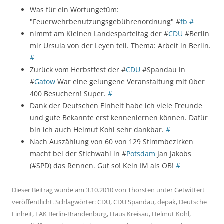
Was für ein Wortungetüm:
"Feuerwehrbenutzungsgebührenordnung" #
fb
#
nimmt am Kleinen Landesparteitag der #
CDU
#Berlin
mir Ursula von der Leyen teil. Thema: Arbeit in Berlin.
#
Zurück vom Herbstfest der #
CDU
#Spandau in
#
Gatow
War eine gelungene Veranstaltung mit über
400 Besuchern! Super.
#
Dank der Deutschen Einheit habe ich viele Freunde
und gute Bekannte erst kennenlernen können. Dafür
bin ich auch Helmut Kohl sehr dankbar.
#
Nach Auszählung von 60 von 129 Stimmbezirken
macht bei der Stichwahl in #
Potsdam
Jan Jakobs
(#SPD) das Rennen. Gut so! Kein IM als OB!
#
Dieser Beitrag wurde am
3.10.2010
von
Thorsten
unter
Getwittert
veröffentlicht. Schlagwörter:
CDU
,
CDU Spandau
,
depak
,
Deutsche
Einheit
,
EAK Berlin-Brandenburg
,
Haus Kreisau
,
Helmut Kohl
,