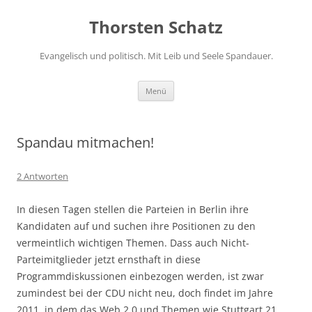
Zum
Inhalt
Thorsten Schatz
springen
Evangelisch und politisch. Mit Leib und Seele Spandauer.
Menü
Spandau mitmachen!
2 Antworten
In diesen Tagen stellen die Parteien in Berlin ihre
Kandidaten auf und suchen ihre Positionen zu den
vermeintlich wichtigen Themen. Dass auch Nicht-
Parteimitglieder jetzt ernsthaft in diese
Programmdiskussionen einbezogen werden, ist zwar
zumindest bei der CDU nicht neu, doch findet im Jahre
2011, in dem das Web 2.0 und Themen wie Stuttgart 21