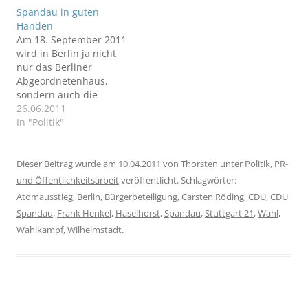
Spandau in guten
Händen
Am 18. September 2011
wird in Berlin ja nicht
nur das Berliner
Abgeordnetenhaus,
sondern auch die
Bezirksverordnetenversa
26.06.2011
mmlung von Spandau
In "Politik"
neu gewählt. Wahlen
sind wunderbare
Zeitpunkte, um mal zu
Dieser Beitrag wurde am
10.04.2011
von
Thorsten
unter
Politik
,
PR-
überprüfen, welche
und Öffentlichkeitsarbeit
veröffentlicht. Schlagwörter:
Partei welche Vision für
Atomausstieg
,
Berlin
,
Bürgerbeteiligung
,
Carsten Röding
,
CDU
,
CDU
den Bezirk, die Stadt
Spandau
,
Frank Henkel
,
Haselhorst
,
Spandau
,
Stuttgart 21
,
Wahl
,
oder das Land insgesamt
Wahlkampf
,
Wilhelmstadt
.
hat.