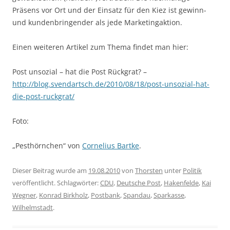
Präsens vor Ort und der Einsatz für den Kiez ist gewinn-
und kundenbringender als jede Marketingaktion.
Einen weiteren Artikel zum Thema findet man hier:
Post unsozial – hat die Post Rückgrat? –
http://blog.svendartsch.de/2010/08/18/post-unsozial-hat-
die-post-ruckgrat/
Foto:
„Pesthörnchen“ von
Cornelius Bartke
.
Dieser Beitrag wurde am
19.08.2010
von
Thorsten
unter
Politik
veröffentlicht. Schlagwörter:
CDU
,
Deutsche Post
,
Hakenfelde
,
Kai
Wegner
,
Konrad Birkholz
,
Postbank
,
Spandau
,
Sparkasse
,
Wilhelmstadt
.