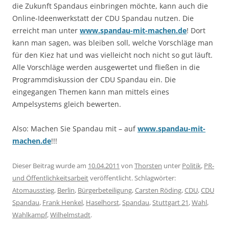
die Zukunft Spandaus einbringen möchte, kann auch die
Online-Ideenwerkstatt der CDU Spandau nutzen. Die
erreicht man unter
www.spandau-mit-machen.de
! Dort
kann man sagen, was bleiben soll, welche Vorschläge man
für den Kiez hat und was vielleicht noch nicht so gut läuft.
Alle Vorschläge werden ausgewertet und fließen in die
Programmdiskussion der CDU Spandau ein. Die
eingegangen Themen kann man mittels eines
Ampelsystems gleich bewerten.
Also: Machen Sie Spandau mit – auf
www.spandau-mit-
machen.de
!!!
Dieser Beitrag wurde am
10.04.2011
von
Thorsten
unter
Politik
,
PR-
und Öffentlichkeitsarbeit
veröffentlicht. Schlagwörter:
Atomausstieg
,
Berlin
,
Bürgerbeteiligung
,
Carsten Röding
,
CDU
,
CDU
Spandau
,
Frank Henkel
,
Haselhorst
,
Spandau
,
Stuttgart 21
,
Wahl
,
Wahlkampf
,
Wilhelmstadt
.