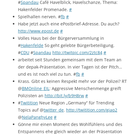
#
Spandau
Café Havelblick, Havelschanze, Thema:
Hakenfelder Promenade.
#
Spielhallen nerven. #
fb
#
Habe jetzt auch eine ePostbrief-Adresse. Du auch?
http://www.epost.de
#
Volles Haus bei der Bürgerversammlung in
#
Hakenfelde
So geht gelebte Bürgerbeteiligung.
#
CDU
#
Spandau
http://twitpic.com/2ztc84
#
arbeitet seit Stunden gemeinsam mit dem Team an
der depak-Präsentation. In vier Tagen ist der Pitch…
und es ist noch viel zu tun. #
fb
#
Krass. Gibt es keinen Respekt mehr vor der Polizei? RT
@
BMOnline_EIL
: Aggressive Menschenmenge greift
Polizisten an
http://bit.ly/b9H8rw
#
#
Twitition
Neue Region „Germany“ für Trending
Topics auf @
twitter_de
.
http://twitition.com/giaq2
@
NelaPanghyLee
#
Gönne mir einen Moment des Wohlfühlens und des
Entspannens ehe gleich wieder an der Präsentation