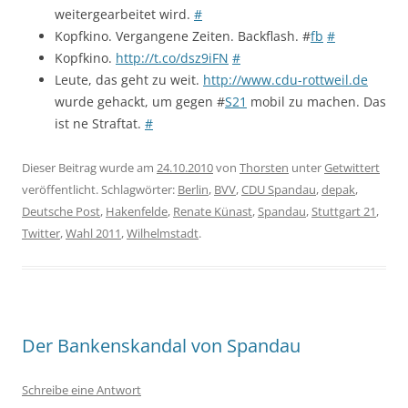
weitergearbeitet wird.
#
Kopfkino. Vergangene Zeiten. Backflash. #
fb
#
Kopfkino.
http://t.co/dsz9iFN
#
Leute, das geht zu weit.
http://www.cdu-rottweil.de
wurde gehackt, um gegen #
S21
mobil zu machen. Das
ist ne Straftat.
#
Dieser Beitrag wurde am
24.10.2010
von
Thorsten
unter
Getwittert
veröffentlicht. Schlagwörter:
Berlin
,
BVV
,
CDU Spandau
,
depak
,
Deutsche Post
,
Hakenfelde
,
Renate Künast
,
Spandau
,
Stuttgart 21
,
Twitter
,
Wahl 2011
,
Wilhelmstadt
.
Der Bankenskandal von Spandau
Schreibe eine Antwort