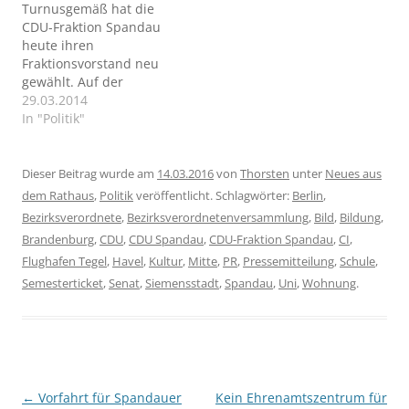
Turnusgemäß hat die
Tierquäler‘ für den
CDU-Fraktion Spandau
Bezirk Spandau.
heute ihren
Fraktionsvorstand neu
gewählt. Auf der
zweitägigen
29.03.2014
Klausurtagung der CDU-
In "Politik"
Fraktion Spandau in
Linstow wurde Arndt
Meißner als Vorsitzender
Dieser Beitrag wurde am
14.03.2016
von
Thorsten
unter
Neues aus
erwartungsgemäß im
dem Rathaus
,
Politik
veröffentlicht. Schlagwörter:
Berlin
,
Amt bestätigt.
Bezirksverordnete
,
Bezirksverordnetenversammlung
,
Bild
,
Bildung
,
Brandenburg
,
CDU
,
CDU Spandau
,
CDU-Fraktion Spandau
,
CI
,
Flughafen Tegel
,
Havel
,
Kultur
,
Mitte
,
PR
,
Pressemitteilung
,
Schule
,
Semesterticket
,
Senat
,
Siemensstadt
,
Spandau
,
Uni
,
Wohnung
.
Beitragsnavigation
←
Vorfahrt für Spandauer
Kein Ehrenamtszentrum für