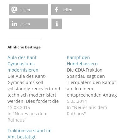
teilen
teilen
teilen
Ähnliche Beiträge
Aula des Kant-
Kampf den
Gymnasiums
Hundehassern
modernisieren
Die CDU-Fraktion
Die Aula des Kant-
Spandau sagt den
Gymnasiums soll
Tierquälern den Kampf
vollständig renoviert und
an. In einem
technisch modernisiert
entsprechenden Antrag
werden. Dies fordert die
für die
5.03.2014
CDU-Fraktion Spandau in
13.03.2015
Bezirksverordnetenversa
In "Neues aus dem
einem Antrag in der
In "Neues aus dem
mmlung am 19. März
Rathaus"
kommenden
Rathaus"
fordert die CDU-Fraktion
Bezirksverordnetenversa
Spandau ein
Fraktionsvorstand im
mmlung.
Aktionsprogramm
Amt bestätigt
‚Spandau gegen