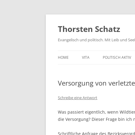
Zum
Inhalt
springen
Thorsten Schatz
Evangelisch und politisch. Mit Leib und Se
HOME
VITA
POLITISCH AKTIV
ARCHIV
NEUES AUS DEM 
Versorgung von verletzte
SCHRIFTLICHE AN
PRESSEMITTEILUN
Schreibe eine Antwort
AKTIV GEGEN GIF
Was passiert eigentlich, wenn Wildti
die Versorgung? Dieser Frage bin ich
Schriftliche Anfrage des Bezirksvero