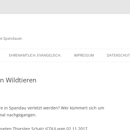
ele Spandauer.
EHRENAMTLICH. EVANGELISCH.
IMPRESSUM
DATENSCHUT
RATHAUS
n Wildtieren
FRAGEN
GEN
TKÖDER
ere in Spandau verletzt werden? Wer kümmert sich um
 mal nachgegangen.
rdneten Thorsten Schatz (CDU) vom 02.11.2017