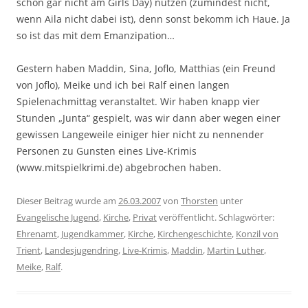
schon gar nicht am Girls Day) nutzen (zumindest nicht,
wenn Aila nicht dabei ist), denn sonst bekomm ich Haue. Ja
so ist das mit dem Emanzipation…
Gestern haben Maddin, Sina, Joflo, Matthias (ein Freund
von Joflo), Meike und ich bei Ralf einen langen
Spielenachmittag veranstaltet. Wir haben knapp vier
Stunden „Junta“ gespielt, was wir dann aber wegen einer
gewissen Langeweile einiger hier nicht zu nennender
Personen zu Gunsten eines Live-Krimis
(www.mitspielkrimi.de) abgebrochen haben.
Dieser Beitrag wurde am
26.03.2007
von
Thorsten
unter
Evangelische Jugend
,
Kirche
,
Privat
veröffentlicht. Schlagwörter:
Ehrenamt
,
Jugendkammer
,
Kirche
,
Kirchengeschichte
,
Konzil von
Trient
,
Landesjugendring
,
Live-Krimis
,
Maddin
,
Martin Luther
,
Meike
,
Ralf
.