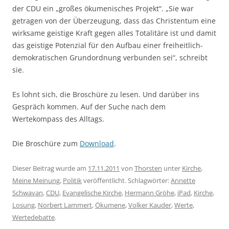
der CDU ein „großes ökumenisches Projekt“. „Sie war
getragen von der Überzeugung, dass das Christentum eine
wirksame geistige Kraft gegen alles Totalitäre ist und damit
das geistige Potenzial für den Aufbau einer freiheitlich-
demokratischen Grundordnung verbunden sei“, schreibt
sie.
Es lohnt sich, die Broschüre zu lesen. Und darüber ins
Gespräch kommen. Auf der Suche nach dem
Wertekompass des Alltags.
Die Broschüre zum
Download
.
Dieser Beitrag wurde am
17.11.2011
von
Thorsten
unter
Kirche
,
Meine Meinung
,
Politik
veröffentlicht. Schlagwörter:
Annette
Schwavan
,
CDU
,
Evangelische Kirche
,
Hermann Gröhe
,
iPad
,
Kirche
,
Losung
,
Norbert Lammert
,
Ökumene
,
Volker Kauder
,
Werte
,
Wertedebatte
.