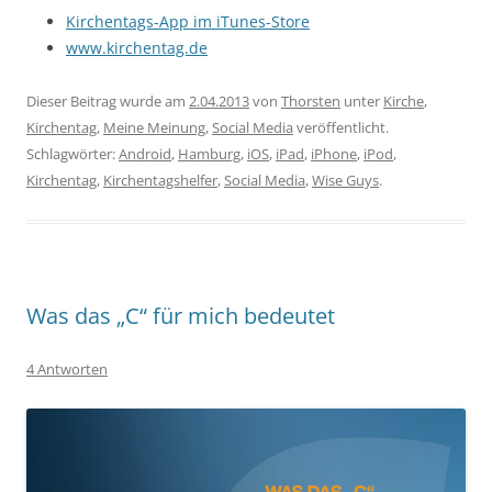
Kirchentags-App im iTunes-Store
www.kirchentag.de
Dieser Beitrag wurde am
2.04.2013
von
Thorsten
unter
Kirche
,
Kirchentag
,
Meine Meinung
,
Social Media
veröffentlicht.
Schlagwörter:
Android
,
Hamburg
,
iOS
,
iPad
,
iPhone
,
iPod
,
Kirchentag
,
Kirchentagshelfer
,
Social Media
,
Wise Guys
.
Was das „C“ für mich bedeutet
4 Antworten