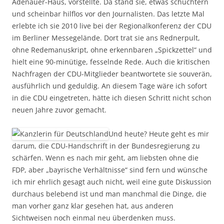
Adenauer-Haus, vorstellte. Da stand sie, etwas schüchtern
und scheinbar hilflos vor den Journalisten. Das letzte Mal
erlebte ich sie 2010 live bei der Regionalkonferenz der CDU
im Berliner Messegelände. Dort trat sie ans Rednerpult,
ohne Redemanuskript, ohne erkennbaren „Spickzettel“ und
hielt eine 90-minütige, fesselnde Rede. Auch die kritischen
Nachfragen der CDU-Mitglieder beantwortete sie souverän,
ausführlich und geduldig. An diesem Tage wäre ich sofort
in die CDU eingetreten, hätte ich diesen Schritt nicht schon
neuen Jahre zuvor gemacht.
Und heute? Heute geht es mir
darum, die CDU-Handschrift in der Bundesregierung zu
schärfen. Wenn es nach mir geht, am liebsten ohne die
FDP, aber „bayrische Verhältnisse“ sind fern und wünsche
ich mir ehrlich gesagt auch nicht, weil eine gute Diskussion
durchaus belebend ist und man manchmal die Dinge, die
man vorher ganz klar gesehen hat, aus anderen
Sichtweisen noch einmal neu überdenken muss.