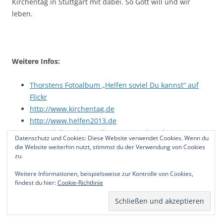
Kirchentag in Stuttgart mit dabei. So Gott will und wir
leben.
Weitere Infos:
Thorstens Fotoalbum „Helfen soviel Du kannst“ auf
Flickr
http://www.kirchentag.de
http://www.helfen2013.de
Die Tüdelband mit „Allens, wat Du bruukst“
Datenschutz und Cookies: Diese Website verwendet Cookies. Wenn du
die Website weiterhin nutzt, stimmst du der Verwendung von Cookies
zu.
Dieser Beitrag wurde am
9.05.2013
von
Thorsten
unter
Kirche
,
Kirchentag
veröffentlicht. Schlagwörter:
Abend der Begegnung
,
Weitere Informationen, beispielsweise zur Kontrolle von Cookies,
EJBO
,
Hamburg
,
Katholikentag
,
Kerzen
,
Kirchentag
,
findest du hier:
Cookie-Richtlinie
Kirchentagshelfer
,
Regensburg
,
Rolf Zukowski
,
Stuttgart
.