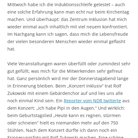
Mittwoch habe ich die Induktionsschleife getestet – auch
eine solche Erfahrung kann man echt nur beim Kirchentag
machen. Und überhaupt: das Zentrum Inklusion hat mich
wieder einmal auch inhaltlich mit viel neuem konfrontiert.
Im Nachgang kann ich sagen, dass mich die Lebensfreude
der vielen besonderen Menschen wieder einmal geflasht
hat.
Viele Veranstaltungen waren überfüllt oder zumindest sehr
gut gefüllt, was mich für die Mitwirkenden sehr gefreut
hat. Ganz persönlich wird mir der Donnerstagabend lange
in Erinnerung bleiben. Beim „Konzert Inklusiv“ trat Rolf
Zukowski mit einem Gebärdenchor auf und lies uns alle
noch einmal Kind sein. Ein
Reporter vom NDR twitterte
aus
dem Konzert: „Ich habe Pipi in den Augen.“ Und wirklich:
beim Geburtstagslied „Heute kann es regnen, stürmen
oder schneien“ hielt es niemanden mehr auf den 750
Stühlen. Nach dem Konzert durfte ich dann noch ein
Erinnerungsfoto mit Rolf Zukowski machen. Eine schöne