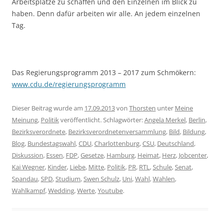
Arbeitsplätze zu schaffen und den Einzelnen im Blick zu
haben. Denn dafür arbeiten wir alle. An jedem einzelnen
Tag.
Das Regierungsprogramm 2013 – 2017 zum Schmökern:
www.cdu.de/regierungsprogramm
Dieser Beitrag wurde am
17.09.2013
von
Thorsten
unter
Meine
Meinung
,
Politik
veröffentlicht. Schlagwörter:
Angela Merkel
,
Berlin
,
Bezirksverordnete
,
Bezirksverordnetenversammlung
,
Bild
,
Bildung
,
Blog
,
Bundestagswahl
,
CDU
,
Charlottenburg
,
CSU
,
Deutschland
,
Diskussion
,
Essen
,
FDP
,
Gesetze
,
Hamburg
,
Heimat
,
Herz
,
Jobcenter
,
Kai Wegner
,
Kinder
,
Liebe
,
Mitte
,
Politik
,
PR
,
RTL
,
Schule
,
Senat
,
Spandau
,
SPD
,
Studium
,
Swen Schulz
,
Uni
,
Wahl
,
Wahlen
,
Wahlkampf
,
Wedding
,
Werte
,
Youtube
.