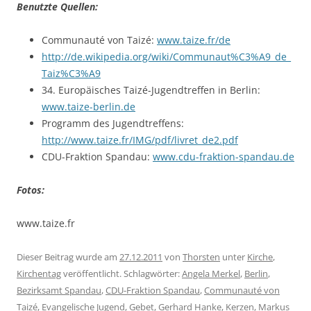
Benutzte Quellen:
Communauté von Taizé:
www.taize.fr/de
http://de.wikipedia.org/wiki/Communaut%C3%A9_de_
Taiz%C3%A9
34. Europäisches Taizé-Jugendtreffen in Berlin:
www.taize-berlin.de
Programm des Jugendtreffens:
http://www.taize.fr/IMG/pdf/livret_de2.pdf
CDU-Fraktion Spandau:
www.cdu-fraktion-spandau.de
Fotos:
www.taize.fr
Dieser Beitrag wurde am
27.12.2011
von
Thorsten
unter
Kirche
,
Kirchentag
veröffentlicht. Schlagwörter:
Angela Merkel
,
Berlin
,
Bezirksamt Spandau
,
CDU-Fraktion Spandau
,
Communauté von
Taizé
,
Evangelische Jugend
,
Gebet
,
Gerhard Hanke
,
Kerzen
,
Markus