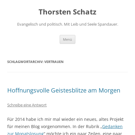
Zum
Inhalt
Thorsten Schatz
springen
Evangelisch und politisch. Mit Leib und Seele Spandauer.
Menü
SCHLAGWORTARCHIV:
VERTRAUEN
Hoffnungsvolle Geistesblitze am Morgen
Schreibe eine Antwort
Für 2014 habe ich mir mal wieder ein neues, altes Projekt
für meinen Blog vorgenommen. In der Rubrik „
Gedanken
zur Monatslosung
“ möchte ich ein paar Zeilen, eine paar