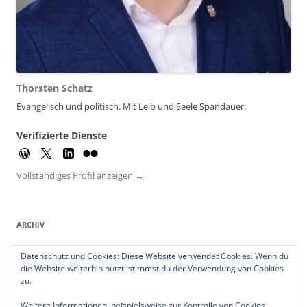
Thorsten Schatz
Evangelisch und politisch. Mit Leib und Seele Spandauer.
Verifizierte Dienste
Vollständiges Profil anzeigen →
ARCHIV
Archiv
Datenschutz und Cookies: Diese Website verwendet Cookies. Wenn du
die Website weiterhin nutzt, stimmst du der Verwendung von Cookies
zu.
Weitere Informationen, beispielsweise zur Kontrolle von Cookies,