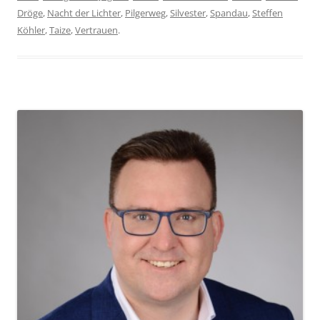
Dröge
,
Nacht der Lichter
,
Pilgerweg
,
Silvester
,
Spandau
,
Steffen
Köhler
,
Taize
,
Vertrauen
.