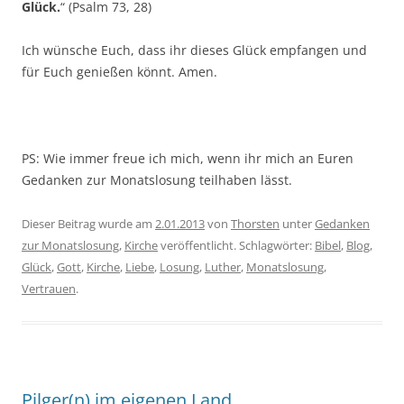
Glück.
“ (Psalm 73, 28)
Ich wünsche Euch, dass ihr dieses Glück empfangen und
für Euch genießen könnt. Amen.
PS: Wie immer freue ich mich, wenn ihr mich an Euren
Gedanken zur Monatslosung teilhaben lässt.
Dieser Beitrag wurde am
2.01.2013
von
Thorsten
unter
Gedanken
zur Monatslosung
,
Kirche
veröffentlicht. Schlagwörter:
Bibel
,
Blog
,
Glück
,
Gott
,
Kirche
,
Liebe
,
Losung
,
Luther
,
Monatslosung
,
Vertrauen
.
Pilger(n) im eigenen Land