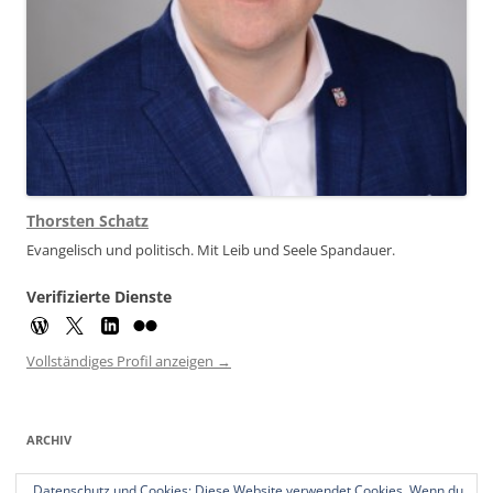
Thorsten Schatz
Evangelisch und politisch. Mit Leib und Seele Spandauer.
Verifizierte Dienste
Vollständiges Profil anzeigen →
ARCHIV
Archiv
Datenschutz und Cookies: Diese Website verwendet Cookies. Wenn du