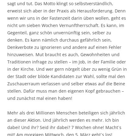
sagt und tut. Das Motto klingt so selbst­verständlich,
erweist sich aber in der Praxis als Herausforderung. Denn
wenn wir uns in der Fastenzeit darin üben wollen, geht es
nicht um sieben Wochen Vernunftherrschaft. Es kann, im
Gegenteil, ganz schön unvernünftig sein, selber zu
denken. Es kann nämlich durchaus ­gefährlich sein,
Denkverbote zu ignorieren und andere auf einen Fehler
hinzuweisen. Mut braucht es auch, Gewohnheiten und
Traditionen infrage zu stellen – im Job, in der Familie oder
in der Kirche. Und wer gern nörgelt über zu wenig Grün in
der Stadt oder blöde ­Kandidaten zur Wahl, sollte mal den
Zuschauerraum verlassen und selber ­etwas auf die Beine
stellen. Dafür muss man den eigenen Kopf gebrauchen –
und ­zunächst mal einen haben!
Mehr als drei Millionen Menschen beteiligen sich jährlich
an dieser Aktion. Und jährlich werden es mehr. Ich bin
dabei! Und ihr? Seid ihr dabei? 7 Wochen ohne! Macht´s
mit! Am morgigen Mittwoch, den 5. März geht´s los!