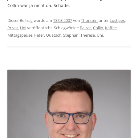
Collin war ja nicht da. Schade.
Dieser Beitrag wurde am
13.03.2007
von
Thorsten
unter
Lustiges
,
Privat
,
Uni
veröffentlicht. Schlagwörter:
Balzac
,
Collin
,
Kaffee
,
Mittagspause
,
Peter
,
Quatsch
,
Stephan
,
Theresa
,
Uni
.