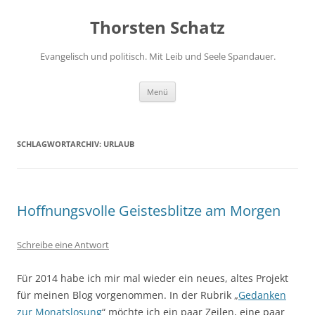
Zum
Inhalt
Thorsten Schatz
springen
Evangelisch und politisch. Mit Leib und Seele Spandauer.
Menü
SCHLAGWORTARCHIV:
URLAUB
Hoffnungsvolle Geistesblitze am Morgen
Schreibe eine Antwort
Für 2014 habe ich mir mal wieder ein neues, altes Projekt
für meinen Blog vorgenommen. In der Rubrik „
Gedanken
zur Monatslosung
“ möchte ich ein paar Zeilen, eine paar