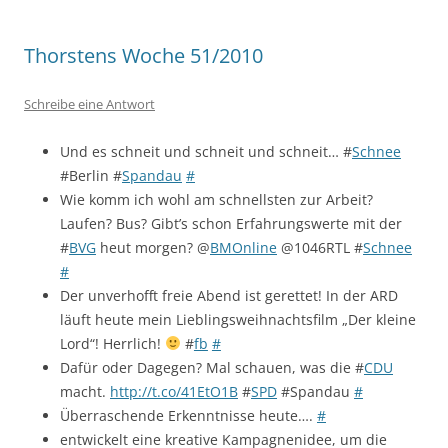
Thorstens Woche 51/2010
Schreibe eine Antwort
Und es schneit und schneit und schneit… #
Schnee
#Berlin #
Spandau
#
Wie komm ich wohl am schnellsten zur Arbeit?
Laufen? Bus? Gibt’s schon Erfahrungswerte mit der
#
BVG
heut morgen? @
BMOnline
@1046RTL #
Schnee
#
Der unverhofft freie Abend ist gerettet! In der ARD
läuft heute mein Lieblingsweihnachtsfilm „Der kleine
Lord“! Herrlich!
#
fb
#
Dafür oder Dagegen? Mal schauen, was die #
CDU
macht.
http://t.co/41EtO1B
#
SPD
#Spandau
#
Überraschende Erkenntnisse heute….
#
entwickelt eine kreative Kampagnenidee, um die