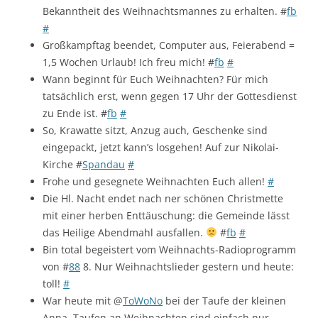
Bekanntheit des Weihnachtsmannes zu erhalten. #
fb
#
Großkampftag beendet, Computer aus, Feierabend =
1,5 Wochen Urlaub! Ich freu mich! #
fb
#
Wann beginnt für Euch Weihnachten? Für mich
tatsächlich erst, wenn gegen 17 Uhr der Gottesdienst
zu Ende ist. #
fb
#
So, Krawatte sitzt, Anzug auch, Geschenke sind
eingepackt, jetzt kann’s losgehen! Auf zur Nikolai-
Kirche #
Spandau
#
Frohe und gesegnete Weihnachten Euch allen!
#
Die Hl. Nacht endet nach ner schönen Christmette
mit einer herben Enttäuschung: die Gemeinde lässt
das Heilige Abendmahl ausfallen.
#
fb
#
Bin total begeistert vom Weihnachts-Radioprogramm
von #
88
8. Nur Weihnachtslieder gestern und heute:
toll!
#
War heute mit @
ToWoNo
bei der Taufe der kleinen
Anna. Taufen an Weihnachten sind einfach nur