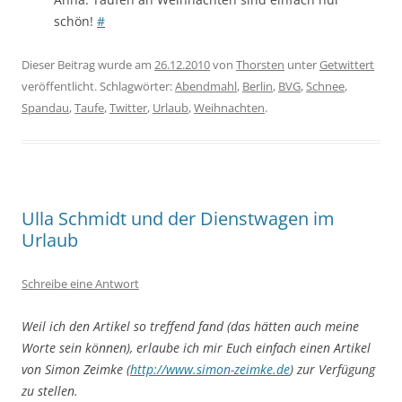
schön!
#
Dieser Beitrag wurde am
26.12.2010
von
Thorsten
unter
Getwittert
veröffentlicht. Schlagwörter:
Abendmahl
,
Berlin
,
BVG
,
Schnee
,
Spandau
,
Taufe
,
Twitter
,
Urlaub
,
Weihnachten
.
Ulla Schmidt und der Dienstwagen im
Urlaub
Schreibe eine Antwort
Weil ich den Artikel so treffend fand (das hätten auch meine
Worte sein können), erlaube ich mir Euch einfach einen Artikel
von Simon Zeimke (
http://www.simon-zeimke.de
) zur Verfügung
zu stellen.