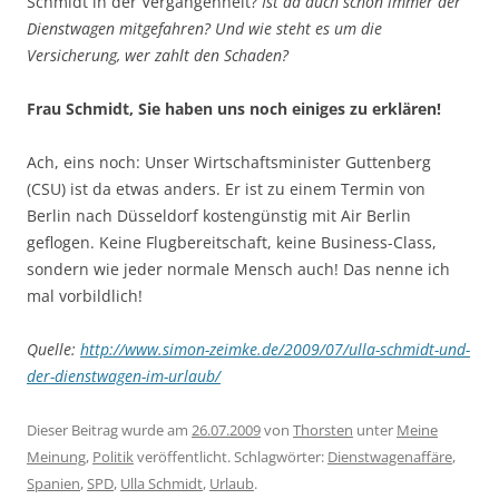
Schmidt in der Vergangenheit?
Ist da auch schon immer der
Dienstwagen mitgefahren? Und wie steht es um die
Versicherung, wer zahlt den Schaden?
Frau Schmidt, Sie haben uns noch einiges zu erklären!
Ach, eins noch: Unser Wirtschaftsminister Guttenberg
(CSU) ist da etwas anders. Er ist zu einem Termin von
Berlin nach Düsseldorf kostengünstig mit Air Berlin
geflogen. Keine Flugbereitschaft, keine Business-Class,
sondern wie jeder normale Mensch auch! Das nenne ich
mal vorbildlich!
Quelle:
http://www.simon-zeimke.de/2009/07/ulla-schmidt-und-
der-dienstwagen-im-urlaub/
Dieser Beitrag wurde am
26.07.2009
von
Thorsten
unter
Meine
Meinung
,
Politik
veröffentlicht. Schlagwörter:
Dienstwagenaffäre
,
Spanien
,
SPD
,
Ulla Schmidt
,
Urlaub
.