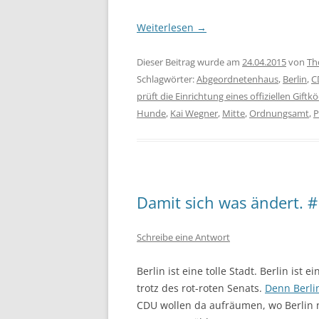
Weiterlesen
→
Dieser Beitrag wurde am
24.04.2015
von
Th
Schlagwörter:
Abgeordnetenhaus
,
Berlin
,
C
prüft die Einrichtung eines offiziellen Giftk
Hunde
,
Kai Wegner
,
Mitte
,
Ordnungsamt
,
P
Damit sich was ändert. #
Schreibe eine Antwort
Berlin ist eine tolle Stadt. Berlin ist
trotz des rot-roten Senats.
Denn Berli
CDU wollen da aufräumen, wo Berlin 