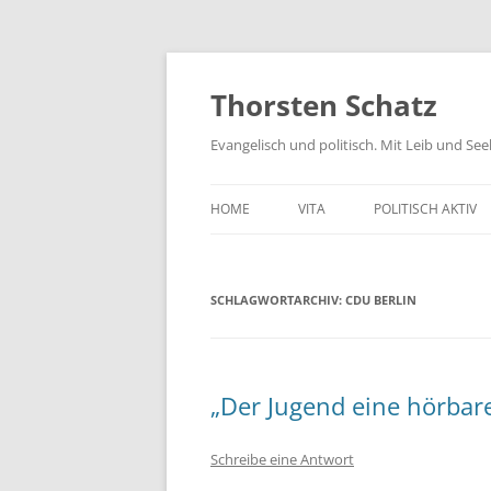
Zum
Inhalt
springen
Thorsten Schatz
Evangelisch und politisch. Mit Leib und Se
HOME
VITA
POLITISCH AKTIV
ARCHIV
NEUES AUS DEM 
SCHLAGWORTARCHIV:
CDU BERLIN
SCHRIFTLICHE AN
PRESSEMITTEILUN
AKTIV GEGEN GIF
„Der Jugend eine hörbar
Schreibe eine Antwort