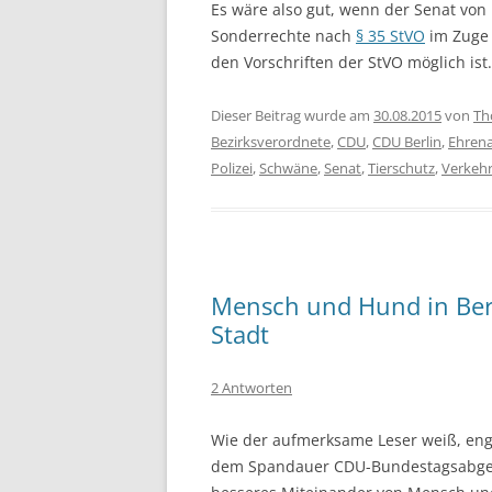
Es wäre also gut, wenn der Senat von
Sonderrechte nach
§ 35 StVO
im Zuge
den Vorschriften der StVO möglich ist.
Dieser Beitrag wurde am
30.08.2015
von
Th
Bezirksverordnete
,
CDU
,
CDU Berlin
,
Ehren
Polizei
,
Schwäne
,
Senat
,
Tierschutz
,
Verkeh
Mensch und Hund in Berli
Stadt
2 Antworten
Wie der aufmerksame Leser weiß, enga
dem Spandauer CDU-Bundestagsabgeor