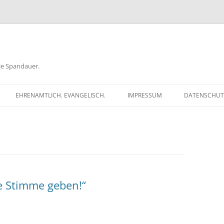
ele Spandauer.
EHRENAMTLICH. EVANGELISCH.
IMPRESSUM
DATENSCHUT
RATHAUS
FRAGEN
GEN
TKÖDER
e Stimme geben!“