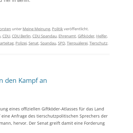
Tier in Berlin.
orsten
unter
Meine Meinung
,
Politik
veröffentlicht.
n
,
CDU
,
CDU Berlin
,
CDU Spandau
,
Ehrenamt
,
Giftköder
,
Helfer
,
arteitag
,
Polizei
,
Senat
,
Spandau
,
SPD
,
Tierquälerei
,
Tierschutz
.
rn den Kampf an
tung eines offiziellen Giftköder-Atlasses für das Land
f eine Anfrage des tierschutzpolitischen Sprechers der
rmann, hervor. Der Senat greift damit eine Forderung