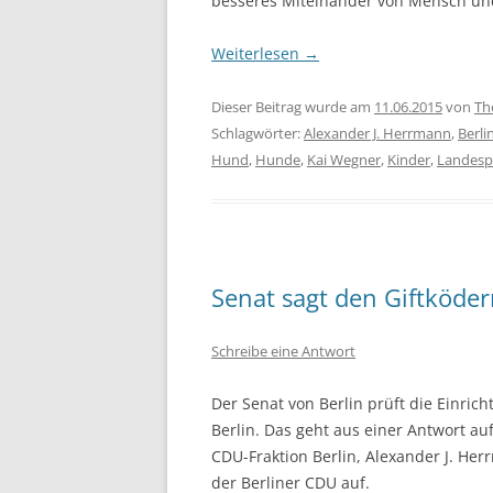
besseres Miteinander von Mensch und 
Weiterlesen
→
Dieser Beitrag wurde am
11.06.2015
von
Th
Schlagwörter:
Alexander J. Herrmann
,
Berli
Hund
,
Hunde
,
Kai Wegner
,
Kinder
,
Landesp
Senat sagt den Giftköde
Schreibe eine Antwort
Der Senat von Berlin prüft die Einrich
Berlin. Das geht aus einer Antwort au
CDU-Fraktion Berlin, Alexander J. Her
der Berliner CDU auf.