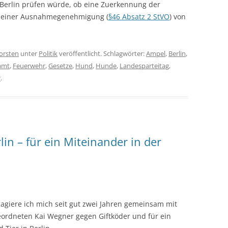
 Berlin prüfen würde, ob eine Zuerkennung der
 einer Ausnahmegenehmigung (
§46 Absatz 2 StVO
) von
orsten
unter
Politik
veröffentlicht. Schlagwörter:
Ampel
,
Berlin
,
amt
,
Feuerwehr
,
Gesetze
,
Hund
,
Hunde
,
Landesparteitag
,
r
.
n – für ein Miteinander in der
giere ich mich seit gut zwei Jahren gemeinsam mit
dneten Kai Wegner gegen Giftköder und für ein