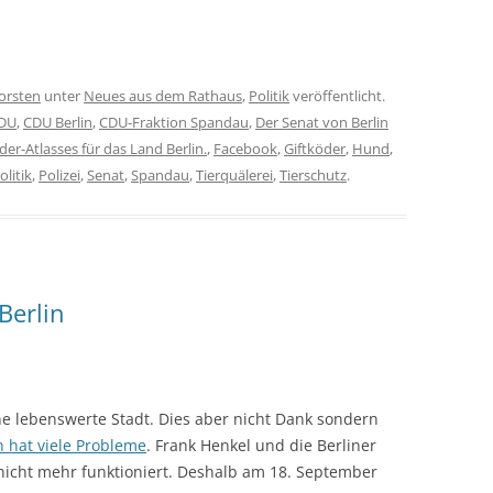
orsten
unter
Neues aus dem Rathaus
,
Politik
veröffentlicht.
DU
,
CDU Berlin
,
CDU-Fraktion Spandau
,
Der Senat von Berlin
öder-Atlasses für das Land Berlin.
,
Facebook
,
Giftköder
,
Hund
,
olitik
,
Polizei
,
Senat
,
Spandau
,
Tierquälerei
,
Tierschutz
.
Berlin
 eine lebenswerte Stadt. Dies aber nicht Dank sondern
n hat viele Probleme
. Frank Henkel und die Berliner
nicht mehr funktioniert. Deshalb am 18. September