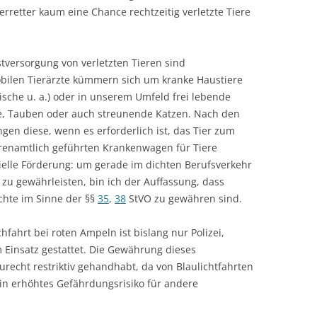
erretter kaum eine Chance rechtzeitig verletzte Tiere
tversorgung von verletzten Tieren sind
ilen Tierärzte kümmern sich um kranke Haustiere
Fische u. a.) oder in unserem Umfeld frei lebende
äne, Tauben oder auch streunende Katzen. Nach den
n diese, wenn es erforderlich ist, das Tier zum
 ehrenamtlich geführten Krankenwagen für Tiere
zielle Förderung: um gerade im dichten Berufsverkehr
g zu gewährleisten, bin ich der Auffassung, dass
hte im Sinne der §§
35
,
38
StVO zu gewähren sind.
chfahrt bei roten Ampeln ist bislang nur Polizei,
Einsatz gestattet. Die Gewährung dieses
recht restriktiv gehandhabt, da von Blaulichtfahrten
in erhöhtes Gefährdungsrisiko für andere