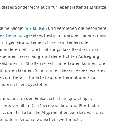
e, dieses Sonderrecht auch für lebensrettende Einsätze
keine Sache“
(§ 90a BGB
) und verdienen die besondere
des Tierschutzgesetzes
bestimmt darüber hinaus, dass
nünftigen Grund keine Schmerzen, Leiden oder
 anderen lehrt die Erfahrung, dass Besitzern von
webenden Tieren aufgrund der erhöhten Aufregung
reaktionen im Straßenverkehr unterlaufen können, die
it führen können. Schon unter diesem Aspekt wäre es
re zum Tierarzt tunlichst auf die Tierambulanz zu
onderrecht zuzugestehen.
mbulanz an den Einsatzort ist ein gewichtiges
Tiere, vor allem Großtiere wie Rind und Pferd oder
ts zum Risiko für die Allgemeinheit werden, was das
 geschultem Personal wünschenswert macht.