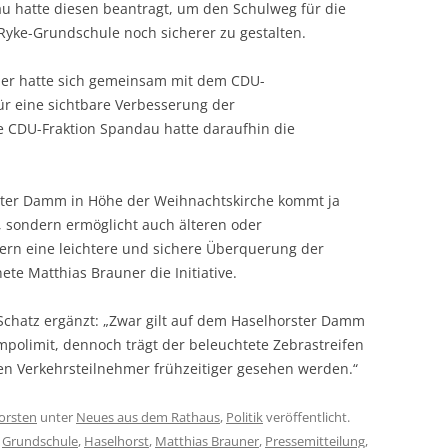
u hatte diesen beantragt, um den Schulweg für die
Ryke-Grundschule noch sicherer zu gestalten.
er hatte sich gemeinsam mit dem CDU-
ür eine sichtbare Verbesserung der
e CDU-Fraktion Spandau hatte daraufhin die
ster Damm in Höhe der Weihnachtskirche kommt ja
 sondern ermöglicht auch älteren oder
ern eine leichtere und sichere Überquerung der
te Matthias Brauner die Initiative.
Schatz ergänzt: „Zwar gilt auf dem Haselhorster Damm
mpolimit, dennoch trägt der beleuchtete Zebrastreifen
en Verkehrsteilnehmer frühzeitiger gesehen werden.“
orsten
unter
Neues aus dem Rathaus
,
Politik
veröffentlicht.
,
Grundschule
,
Haselhorst
,
Matthias Brauner
,
Pressemitteilung
,