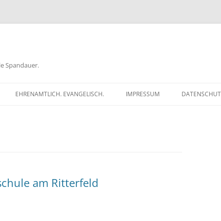
ele Spandauer.
EHRENAMTLICH. EVANGELISCH.
IMPRESSUM
DATENSCHUT
RATHAUS
FRAGEN
GEN
TKÖDER
chule am Ritterfeld