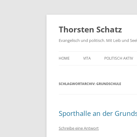
Zum
Inhalt
springen
Thorsten Schatz
Evangelisch und politisch. Mit Leib und Se
HOME
VITA
POLITISCH AKTIV
ARCHIV
NEUES AUS DEM 
SCHLAGWORTARCHIV:
GRUNDSCHULE
SCHRIFTLICHE AN
PRESSEMITTEILUN
AKTIV GEGEN GIF
Sporthalle an der Grunds
Schreibe eine Antwort