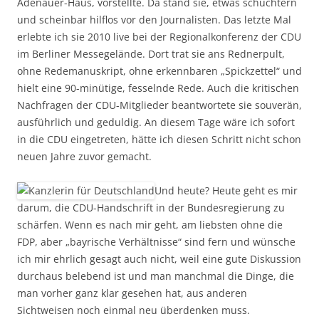
Adenauer-Haus, vorstellte. Da stand sie, etwas schüchtern
und scheinbar hilflos vor den Journalisten. Das letzte Mal
erlebte ich sie 2010 live bei der Regionalkonferenz der CDU
im Berliner Messegelände. Dort trat sie ans Rednerpult,
ohne Redemanuskript, ohne erkennbaren „Spickzettel“ und
hielt eine 90-minütige, fesselnde Rede. Auch die kritischen
Nachfragen der CDU-Mitglieder beantwortete sie souverän,
ausführlich und geduldig. An diesem Tage wäre ich sofort
in die CDU eingetreten, hätte ich diesen Schritt nicht schon
neuen Jahre zuvor gemacht.
Und heute? Heute geht es mir
darum, die CDU-Handschrift in der Bundesregierung zu
schärfen. Wenn es nach mir geht, am liebsten ohne die
FDP, aber „bayrische Verhältnisse“ sind fern und wünsche
ich mir ehrlich gesagt auch nicht, weil eine gute Diskussion
durchaus belebend ist und man manchmal die Dinge, die
man vorher ganz klar gesehen hat, aus anderen
Sichtweisen noch einmal neu überdenken muss.