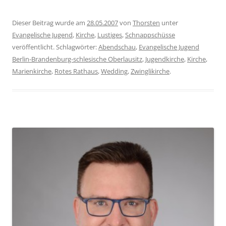
Dieser Beitrag wurde am
28.05.2007
von
Thorsten
unter
Evangelische Jugend
,
Kirche
,
Lustiges
,
Schnappschüsse
veröffentlicht. Schlagwörter:
Abendschau
,
Evangelische Jugend
Berlin-Brandenburg-schlesische Oberlausitz
,
Jugendkirche
,
Kirche
,
Marienkirche
,
Rotes Rathaus
,
Wedding
,
Zwinglikirche
.