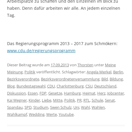
Arbeitsplätze zu schaffen und den Einzelnen im Blick zu
haben. Denn dafür arbeiten wir alle. An jedem einzelnen
Tag.
Das Regierungsprogramm 2013 – 2017 zum Schmökern:
www.cdu.de/regierungsprogramm
Dieser Beitrag wurde am
17.09.2013
von
Thorsten
unter
Meine
Meinung
,
Politik
veröffentlicht. Schlagwörter:
Angela Merkel
,
Berlin
,
Bezirksverordnete
,
Bezirksverordnetenversammlung
,
Bild
,
Bildung
,
Blog
,
Bundestagswahl
,
CDU
,
Charlottenburg
,
CSU
,
Deutschland
,
Diskussion
,
Essen
,
FDP
,
Gesetze
,
Hamburg
,
Heimat
,
Herz
,
Jobcenter
,
Kai Wegner
,
Kinder
,
Liebe
,
Mitte
,
Politik
,
PR
,
RTL
,
Schule
,
Senat
,
Spandau
,
SPD
,
Studium
,
Swen Schulz
,
Uni
,
Wahl
,
Wahlen
,
Wahlkampf
,
Wedding
,
Werte
,
Youtube
.